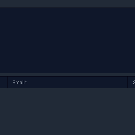
Email*
Sito
we