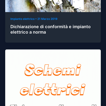
Impianto elettrico
•
21 Marzo 2019
Dichiarazione di conformità e impianto
elettrico a norma