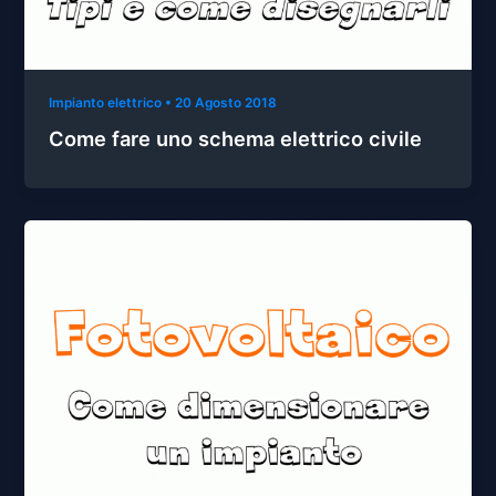
Impianto elettrico
•
20 Agosto 2018
Come fare uno schema elettrico civile