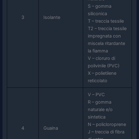
S – gomma
siliconica
3
Isolante
T – treccia tessile
T2 – treccia tessile
impregnata con
miscela ritardante
la fiamma
V – cloruro di
polivinile (PVC)
X – polietilene
reticolato
V – PVC
R – gomma
naturale e/o
sintetica
N – policloroprene
4
Guaina
J – treccia di fibra