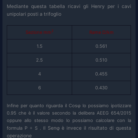
Mediante questa tabella ricavi gli Henry per i cavi
unipolari posti a trifoglio
2
Sezione mm
Rame Ω/km
1.5
0.561
2.5
0.510
4
0.455
6
0.430
Infine per quanto riguarda il Cosφ lo possiamo ipotizzare
0.95 che è il valore secondo la delibera AEEG 654/2015
oppure allo stesso modo lo possiamo calcolare con la
l Senφ è invece il risultato di questa
formula P ÷ S . I
operazione