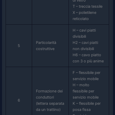
di vetro
T – treccia tessile
X – polietilene
reticolato
H – cavi piatti
divisibili
Particolarità
H2 – cavi piatti
5
costruttive
non divisibili
H6 – cavo piatto
con 3 o più anime
F – flessibile per
servizio mobile
H – molto
Formazione dei
flessibile per
conduttori
servizio mobile
6
(lettera separata
K – flessibile per
da un trattino)
posa fissa