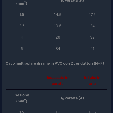
I
Portata (A)
0
2
(mm
)
1.5
14.5
17.5
2.5
19.5
24
4
26
32
6
34
41
Cavo multipolare di rame in PVC con 2 conduttori (N+F)
Incassato in
In tubo in
parete
aria
Sezione
I
Portata (A)
0
2
(mm
)
1.5
14
16.5