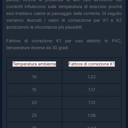
condotti influiscono sulla temperatura di esercizio poichè
essi irradiano calore al passaggio della corrente. Di seguito
verranno illustrati i valori di correzzione per K1 e K2
ipotizzando le circostanze più plausibili.
Fattore di correzione K1 per cavi elettrici in PVC,
temperature diverse da 30 gradi
Temperatura ambiente
Fattore di correzione K1
10
1.22
15
1.17
20
1.12
25
1.06