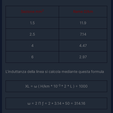
2
Sezione mm
Rame Ω/km
1.5
11.9
2.5
7.14
4
4.47
6
2.97
L’induttanza della linea si calcola mediante questa formula
-3
XL = ω ( H/km * 10
* 2 * L ) ÷ 1000
ω = 2 Π ƒ = 2 * 3.14 * 50 = 314.16