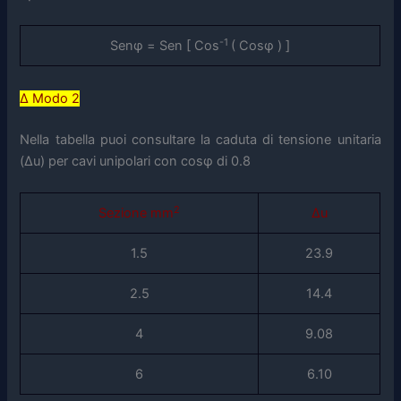
-1
Senφ = Sen [ Cos
( Cosφ ) ]
Δ Modo 2
Nella tabella puoi consultare la caduta di tensione unitaria
(Δu) per cavi unipolari con cosφ di 0.8
2
Sezione mm
Δu
1.5
23.9
2.5
14.4
4
9.08
6
6.10