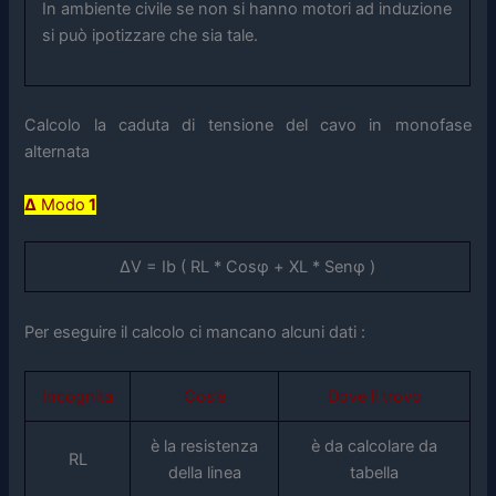
In ambiente civile se non si hanno motori ad induzione
si può ipotizzare che sia tale.
Calcolo la caduta di tensione del cavo in monofase
alternata
Δ
Modo
1
ΔV = Ib ( RL * Cosφ + XL * Senφ )
Per eseguire il calcolo ci mancano alcuni dati :
Incognita
Cos’è
Dove li trovo
è la resistenza
è da calcolare da
RL
della linea
tabella