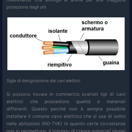
protezione dagli urti
Sigle di designazione dei cavi elettrici
in commercio svariati
tipi di cavi
Si possono trovare
elettrici che possiedono qualità e materiali
differenti.
Questo perchè non è sempre possibile
installare il comune cavo elettrico che si usa di solito
nelle abitazioni (N0-7VK) in quanto certe circostanze
non lo permettono. Il bisogno di creare materiali idonei