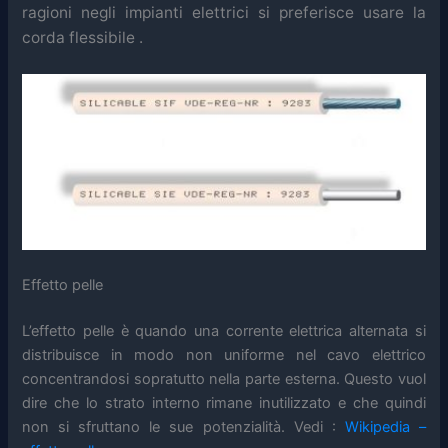
ragioni
negli impianti elettrici si preferisce usare la
corda flessibile .
Effetto pelle
L’effetto pelle è quando una corrente elettrica alternata si
distribuisce in modo non uniforme nel cavo elettrico
concentrandosi sopratutto nella parte esterna. Questo vuol
dire che lo strato interno rimane inutilizzato e che quindi
non si sfruttano le sue potenzialità. Vedi :
Wikipedia –