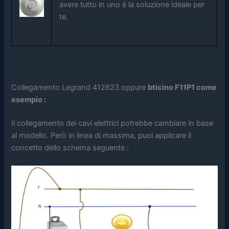
avere tutto in uno è la soluzione ideale per
te.
Collegamento Legrand 412623 oppure
bticino F11P1 come
esempio :
Il collegamento dei cavi elettrici potrebbe cambiare in base
al modello. Però in linea di massima, puoi applicare il
concetto dello schema seguente :