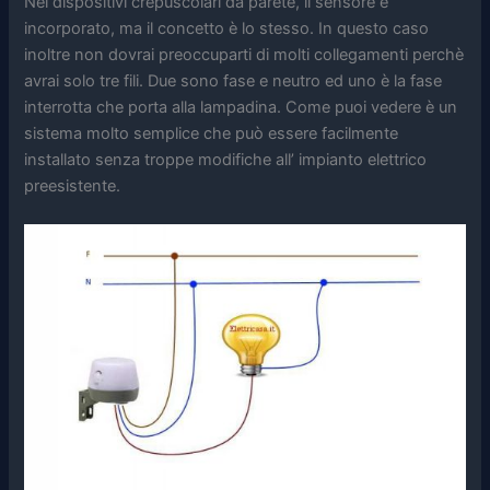
Nei dispositivi crepuscolari da parete, il sensore è
incorporato, ma il concetto è lo stesso. In questo caso
inoltre non dovrai preoccuparti di molti collegamenti perchè
avrai solo tre fili. Due sono fase e neutro ed uno è la fase
interrotta che porta alla lampadina. Come puoi vedere è un
sistema molto semplice che può essere facilmente
installato senza troppe modifiche all’ impianto elettrico
preesistente.