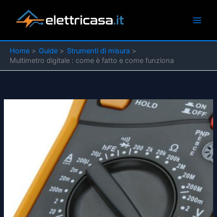
Vai
al
contenuto
Home
Guide
Strumenti di misura
Multimetro digitale : come è fatto e come funziona