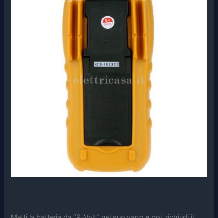
Metti la batteria da “9-Volt” nel suo vano e poi richiudi il