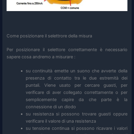
Come posizionare il selettrore della misura
Per posizionare il selettore correttamente è necessario
sapere cosa andremo a misurare :
su continuità emette un suono che avverte della
presenza di contatto tra le due estremità dei
puntali. Viene usato per cercare guasti, per
verificare di aver collegato correttamente o per
semplicemente capire da che parte è la
connessione di un diodo
su resistenza si possono trovare guasti oppure
verificare il valore di una resistenza
su tensione continua si possono ricavare i valori