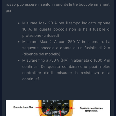
rosso può essere inserito in uno delle tre boccole rimanenti
per :
Misurare Max 20 A per il tempo indicato oppure
10 A. In questa boccola non si ha il fusibile di
protezione (unfused)
Misurare Max 2 A con 250 V in alternata. La
seguente boccola è dotata di un fusibile di 2 A
(dipende dal modello)
Misurare fino a 750 V (HV) in alternata o 1000 V in
continua. Da questa combinazione puoi inoltre
controllare diodi, misurare la resistenza e la
continuità