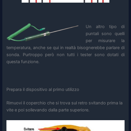
Un altro tipo di
puntali sono quelli
per misurare la
temperatura, anche se qui in realtà bisognerebbe parlare di
sonda. Purtroppo però non tutti i tester sono dotati di
questa funzione.
Prepara il dispositivo al primo utilizzo
Rimuovi il coperchio che si trova sul retro svitando prima la
vite e poi sollevando dalla parte superiore.