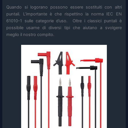
Quando si logorano possono essere sostituiti con altri
puntali. L’importante è che rispettino la norma IEC EN
61010-1 sulle categorie d’uso. Oltre i classici puntali è
possibile usarne di diversi tipi che aiutano a svolgere
meglio il nostro compito.