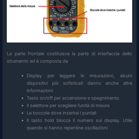
La parte frontale costituisce la parte di interfaccia dello
strumento ed è composta da
Display per leggere le misurazioni, alcuni
dispositivi più sofisticati danno anche altre
informazioni
Tasto on/off per accensione e spegnimento
Il selettore per scegliere l’unità di misura
Le boccole dove inserirai i puntali
Il tasto hold blocca il numero sul display. Utile
quando si hanno repentine oscillazioni