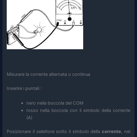
Misurare la corrente alternata o continua
Inserire i puntali :
nero nella boccola del COM
rosso nella boccola con il simbolo della corrente
(A)
Posizionare il selettore sotto il simbolo della
corrente
, nel