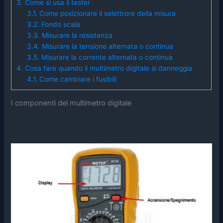
3.
Come si usa il tester
3.1.
Come posizionare il selettrore della misura
3.2.
Fondo scala
3.3.
Misurare la resistenza
3.4.
Misurare la tensione alternata o continua
3.5.
Misurare la corrente alternata o continua
4.
Cosa fare quando il multimetro digitale si danneggia
4.1.
Come cambiare i fusibili
I componenti del multimetro digitale