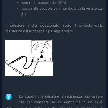
nero nella boccola del COM
rosso nella boccola con il simbolo della resistenza
(Ω)
Il selettore andrà posizionato sotto il simbolo della
resistenza nel fondoscala più appropriato.
Lo sapevi che misurare la resistenza può essere
utile per verificare se c’è continuità in un cavo