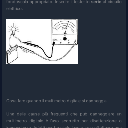
fondoscala appropriato. Inserire il tester in
serie
al circuito
elettrico.
Cosa fare quando il multimetro digitale si danneggia
Una delle cause più frequenti che può danneggiare un
multimetro digitale è l’uso scorretto per disattenzione o
inesperienza. Infatti per bruciarlo basta solo effettuare una