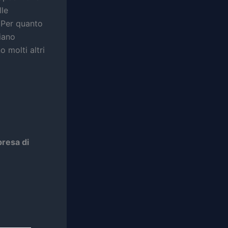
lle
 Per quanto
ciano
 molti altri
presa di