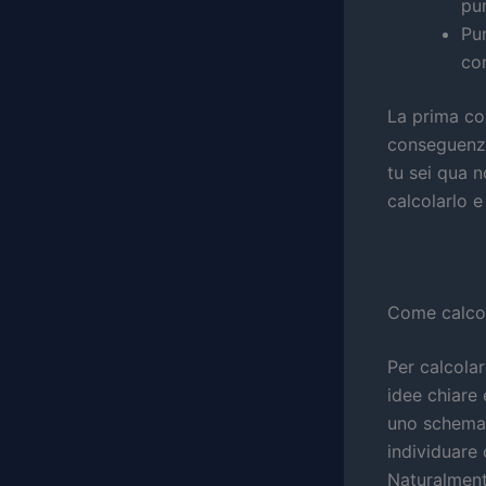
pu
Pun
com
La prima cos
conseguenza
tu sei qua 
calcolarlo e
Come calcol
Per calcolar
idee chiare 
uno schema 
individuare 
Naturalment