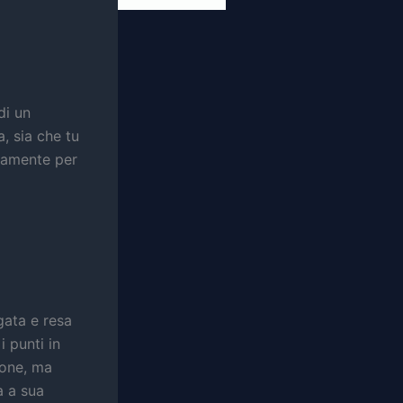
di un
, sia che tu
ttamente per
gata e resa
i punti in
ione, ma
a a sua