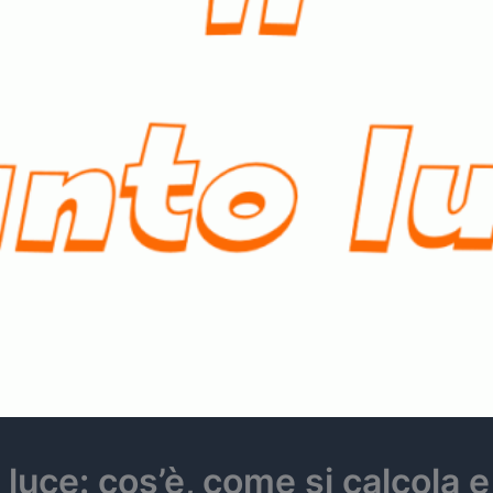
luce: cos’è, come si calcola e