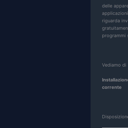
delle appare
applicazion
riguarda inv
gratuitament
programmi s
Vediamo di 
Installazio
corrente
Disposizion