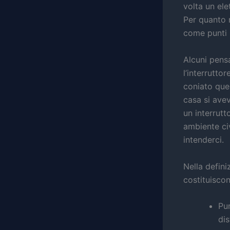
volta un el
Per quanto r
come punti l
Alcuni pensa
l’interrutto
coniato ques
casa si avev
un interrutt
ambiente civ
intenderci.
Nella defini
costituiscon
Pu
dis