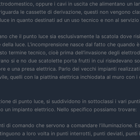
ettrodomestico, oppure i cavi in uscita che alimentano un l
iguarda le cassette di derivazione, questi non vengono clas
uce in quanto destinati ad un uso tecnico e non al servizio 
no che il punto luce sia esclusivamente la scatola dove ris
re della luce. L’incomprensione nasce dal fatto che quando è
to termine tecnico, cioè prima dell’invasione degli elettrod
ano si e no due scatolette porta frutti in cui risiedevano s
ore e una presa elettrica. Parlo dei vecchi impianti realizzati
ile, quelli con la piattina elettrica inchiodata al muro con i
zione di punto luce, si suddividono in sottoclassi i vari punt
o un impianto elettrico. Nello specifico possiamo trovare:
nti di comando che servono a comandare l’illuminazione. Ess
tinguono a loro volta in punti interrotti, punti deviati, punti i