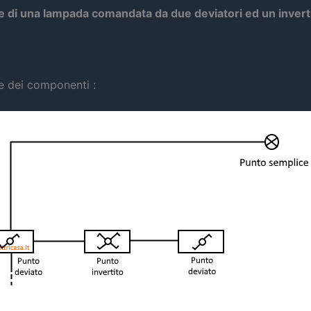
ne di una lampada comandata da due deviatori ed un invert
e dei componenti :