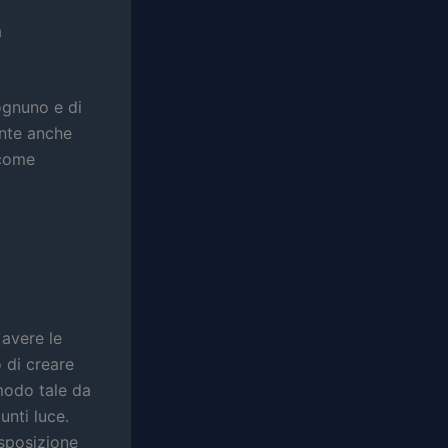
a
ognuno e di
ente anche
 come
 avere le
o di creare
modo tale da
unti luce.
isposizione