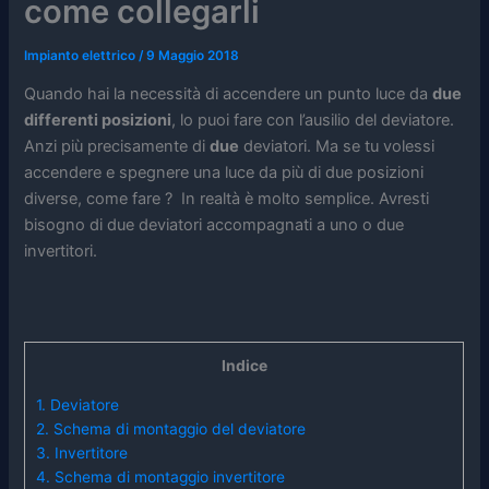
come collegarli
Impianto elettrico
/
9 Maggio 2018
Quando hai la necessità di accendere un punto luce da
due
differenti posizioni
, lo puoi fare con l’ausilio del deviatore.
Anzi più precisamente di
due
deviatori. Ma se tu volessi
accendere e spegnere una luce da più di due posizioni
diverse, come fare ? In realtà è molto semplice. Avresti
bisogno di due deviatori accompagnati a uno o due
invertitori.
Indice
1.
Deviatore
2.
Schema di montaggio del deviatore
3.
Invertitore
4.
Schema di montaggio invertitore