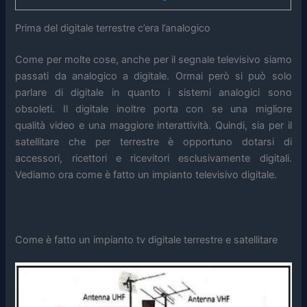
Prima del digitale terrestre c’era l’analogico
Come per molte cose, anche per il segnale televisivo siamo
passati da analogico a digitale. Ormai però si può solo
parlare di digitale in quanto i sistemi analogici sono
obsoleti. Il digitale inoltre porta con se una migliore
qualità video e una maggiore interattività. Quindi, sia per il
satellitare che per terrestre è opportuno dotarsi di
accessori, ricettori e ricevitori esclusivamente digitali.
Vediamo ora come è fatto un impianto televisivo digitale.
Come è fatto un impianto tv digitale terrestre e satellitare