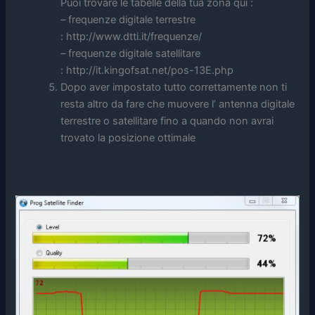
Puoi trovare le tabelle della tua zona qui :
– frequenze digitale terrestre
: http://www.dtti.it/frequenze/
– frequenze digitale satellitare
: http://it.kingofsat.net/pos-13E.php
Dopo aver impostato tutto correttamente non ti
resta altro da fare che muovere l’ antenna digitale
terrestre o satellitare fino a quando non avrai
trovato la posizione ottimale