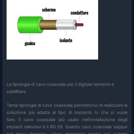
Le tipologie di cavo coassiale per il digitale terrestre e
satellitare
Tante tipologie di cavo coassiale permettono di realizzare la
soluzione più adatta al tipo di impianto tv che si vuole
fare. Il cavo coassiale più usato nell’installazione degli
impianti televisivi è il RG.59. Questo cavo coassiale seppur
per brevi distanze, viene impiegato anche nei sistemi