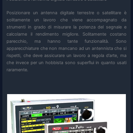
Posizionare un antenna digitale terrestre o satellitare è
solitamente un lavoro che viene accompagnato da
strumenti in grado di misurare la potenza del segnale e
calcolarne il rendimento migliore. Solitamente costano
parecchio, ma hanno tante funzionalità. Sono
apparecchiature che non mancano ad un antennista che si
rispetti, che deve assicurare un lavoro a regola d’arte, ma
che invece per un hobbista sono superflui in quanto usati
raramente.