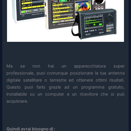
Ma se non hai un apparecchiatura super
professionale, puoi comunque posizionare la tua antenna
digitale satellitare o terrestre ed ottenere ottimi risultati.
Questo puoi farlo grazie ad un programma gratuito,
installabile su un computer e un ricevitore che si può
acquistare.
Quindi avrai bisogno di :