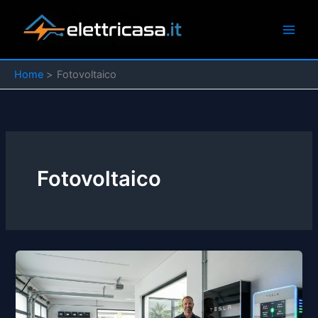
Vai
al
contenuto
Home
Fotovoltaico
Fotovoltaico