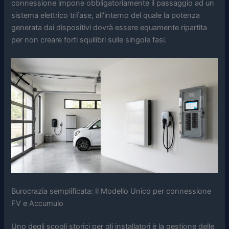
connessione impone obbligatoriamente il passaggio ad un
sistema elettrico trifase, all’interno del quale la potenza
generata dai dispositivi dovrà essere equamente ripartita
per non creare forti squilibri sulle singole fasi.
Burocrazia semplificata: Il Modello Unico per connessione
FV e Accumulo
Uno degli scogli storici per gli installatori è la gestione delle