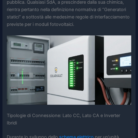
pubblica. Qualsiasi SdA, a prescindere dalla sua chimica,
rientra pertanto nella definizione normativa di “Generatori
statici” e sottostà alle medesime regole di interfacciamento
previste per i moduli fotovoltaici.
Tipologie di Connessione: Lato CC, Lato CA e Inverter
Ibridi
Durante lo sviluppo dello
schema elettrico
per un’unità